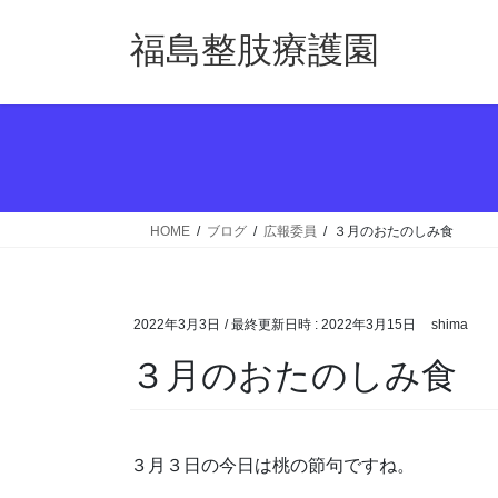
コ
ナ
ン
ビ
福島整肢療護園
テ
ゲ
ン
ー
ツ
シ
へ
ョ
ス
ン
キ
に
ッ
移
HOME
ブログ
広報委員
３月のおたのしみ食
プ
動
2022年3月3日
/ 最終更新日時 :
2022年3月15日
shima
３月のおたのしみ食
３月３日の今日は桃の節句ですね。