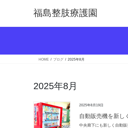
コ
ナ
ン
ビ
福島整肢療護園
テ
ゲ
ン
ー
ツ
シ
へ
ョ
ス
ン
キ
に
ッ
移
HOME
ブログ
2025年8月
プ
動
2025年8月
2025年8月19日
自動販売機を新し
中央廊下にも新しく自動販売