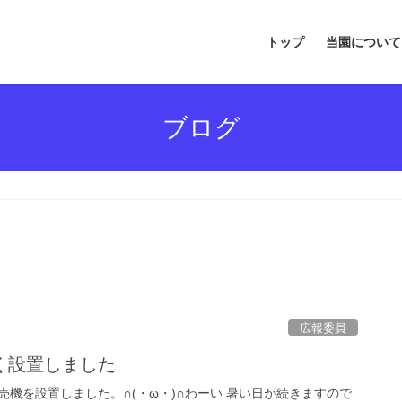
トップ
当園について
ブログ
広報委員
く設置しました
機を設置しました。∩(・ω・)∩わーい 暑い日が続きますので