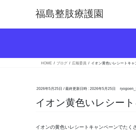
コ
ナ
ン
ビ
福島整肢療護園
テ
ゲ
ン
ー
ツ
シ
へ
ョ
ス
ン
キ
に
ッ
移
HOME
ブログ
広報委員
イオン黄色いレシートキャ
プ
動
2026年5月25日
/ 最終更新日時 :
2026年5月25日
ryogoen_
イオン黄色いレシート
イオンの黄色いレシートキャンペーンでたく