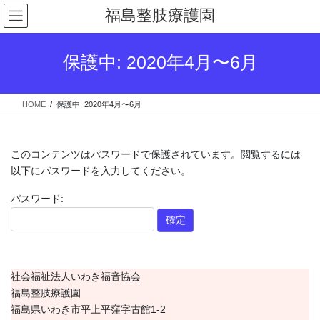
コ
ナ
福島整肢療護園
ン
ビ
テ
ゲ
ン
ー
保護中: 2020年4月〜6月
ツ
シ
へ
ョ
ス
ン
HOME
保護中: 2020年4月〜6月
キ
に
ッ
移
プ
動
このコンテンツはパスワードで保護されています。閲覧するには
以下にパスワードを入力してください。
パスワード:
社会福祉法人いわき福音協会
福島整肢療護園
福島県いわき市平上平窪字古館1-2